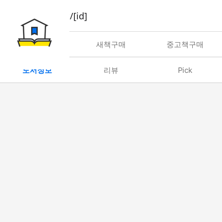
book/rent/[id]
대여
새책구매
중고책구매
도서정보
리뷰
Pick