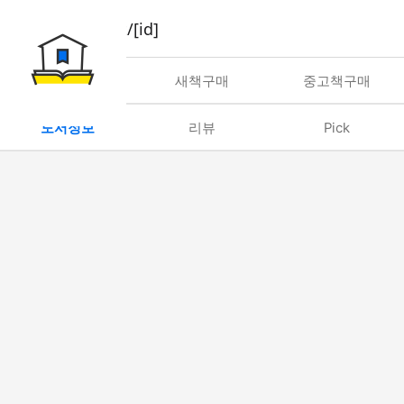
book/rent/[id]
대여
새책구매
중고책구매
도서정보
리뷰
Pick