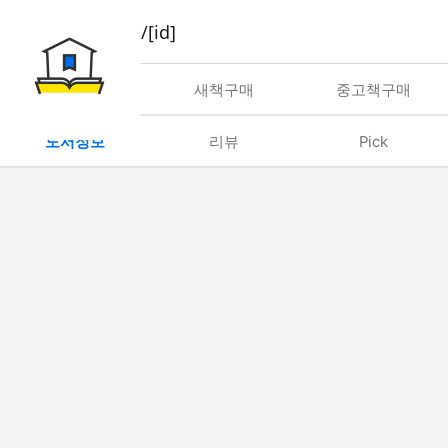
book/rent/[id]
대여
새책구매
중고책구매
도서정보
리뷰
Pick