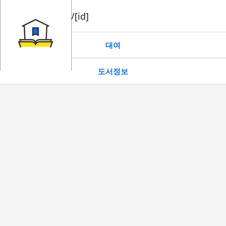
book/rent/[id]
대여
도서정보