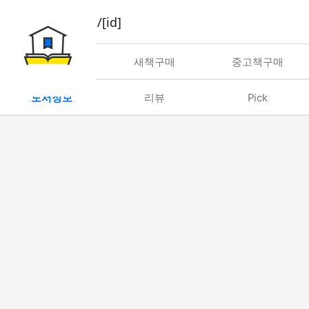
book/rent/[id]
대여
새책구매
중고책구매
도서정보
리뷰
Pick