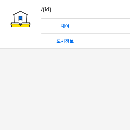
book/rent/[id]
대여
도서정보