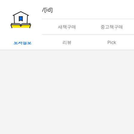
book/rent/[id]
대여
새책구매
중고책구매
도서정보
리뷰
Pick