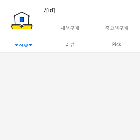
book/rent/[id]
대여
새책구매
중고책구매
도서정보
리뷰
Pick