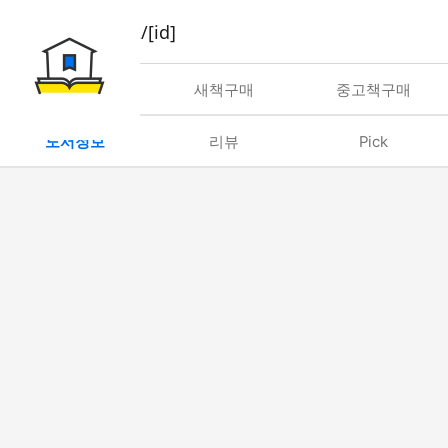
book/rent/[id]
대여
새책구매
중고책구매
도서정보
리뷰
Pick