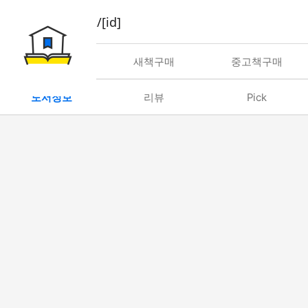
book/rent/[id]
대여
새책구매
중고책구매
도서정보
리뷰
Pick