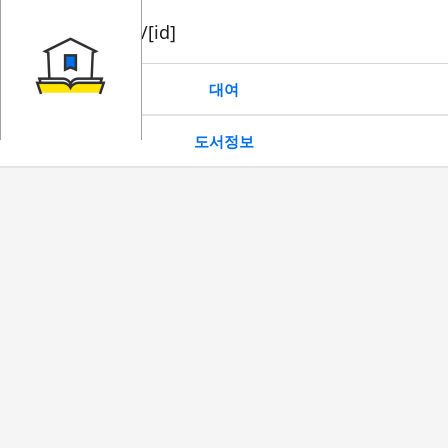
book/rent/[id]
대여
도서정보