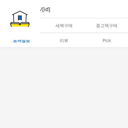
book/rent/[id]
대여
새책구매
중고책구매
도서정보
리뷰
Pick