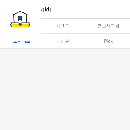
book/rent/[id]
대여
새책구매
중고책구매
도서정보
리뷰
Pick