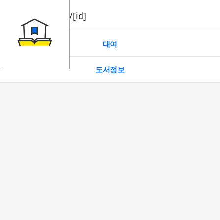
book/rent/[id]
대여
도서정보