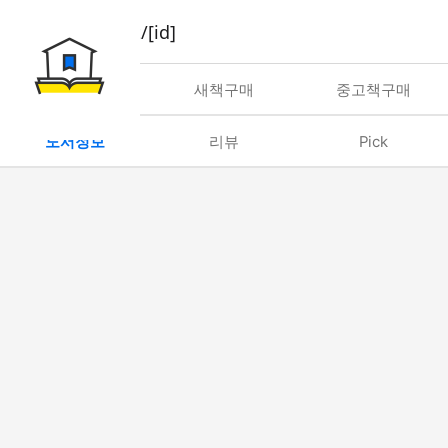
book/rent/[id]
대여
새책구매
중고책구매
도서정보
리뷰
Pick