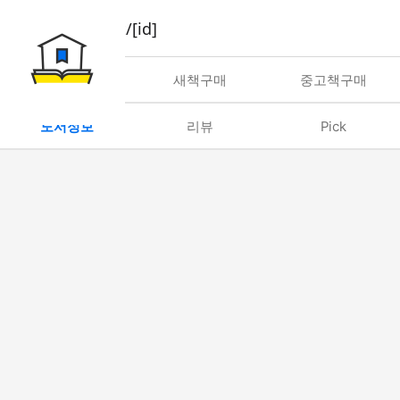
book/rent/[id]
대여
새책구매
중고책구매
도서정보
리뷰
Pick