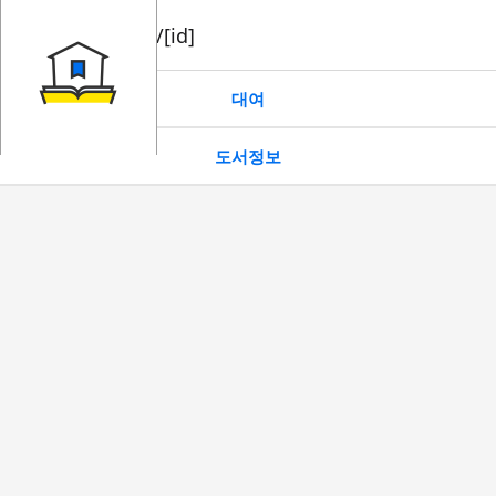
book/rent/[id]
대여
도서정보