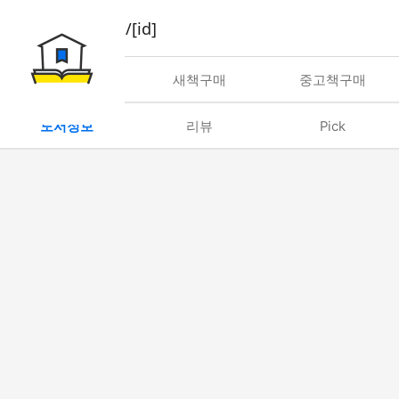
book/rent/[id]
대여
새책구매
중고책구매
도서정보
리뷰
Pick