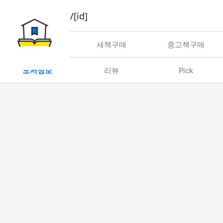
book/rent/[id]
대여
새책구매
중고책구매
도서정보
리뷰
Pick