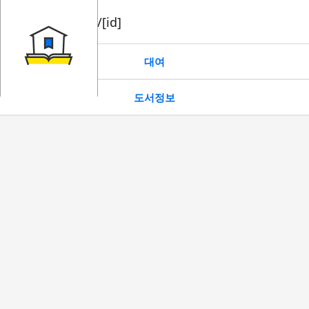
book/rent/[id]
대여
도서정보