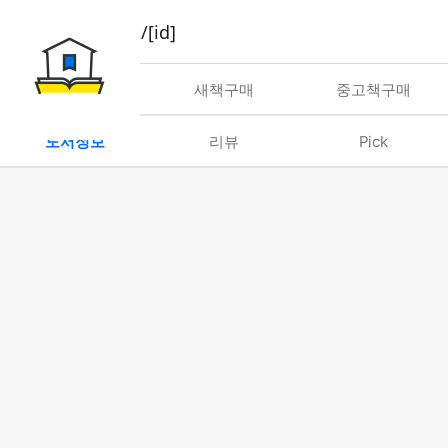
book/rent/[id]
대여
새책구매
중고책구매
도서정보
리뷰
Pick