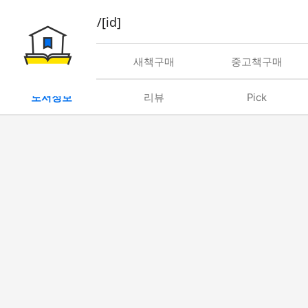
book/rent/[id]
대여
새책구매
중고책구매
도서정보
리뷰
Pick