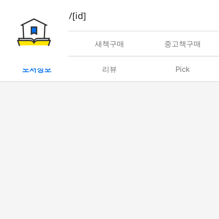
book/rent/[id]
대여
새책구매
중고책구매
도서정보
리뷰
Pick