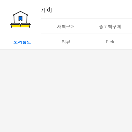
book/rent/[id]
대여
새책구매
중고책구매
도서정보
리뷰
Pick