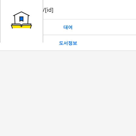
book/rent/[id]
대여
도서정보