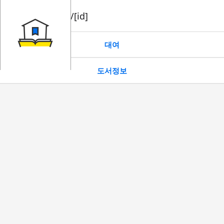
book/rent/[id]
대여
도서정보