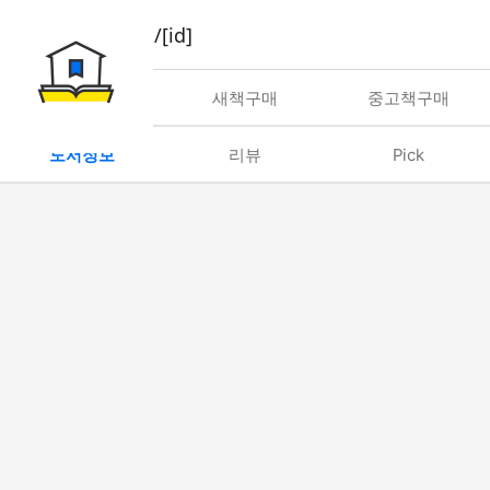
book/rent/[id]
대여
새책구매
중고책구매
도서정보
리뷰
Pick