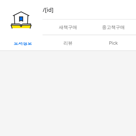
book/rent/[id]
대여
새책구매
중고책구매
도서정보
리뷰
Pick