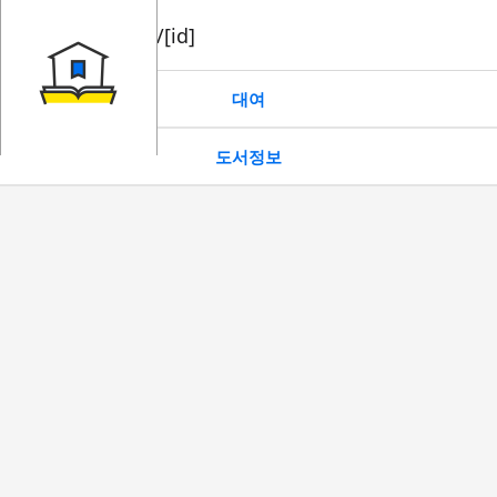
book/rent/[id]
대여
도서정보