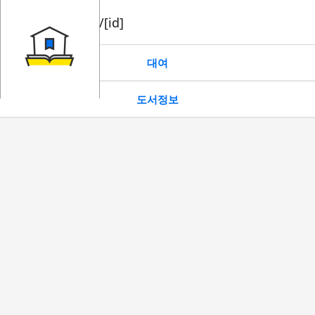
book/rent/[id]
대여
도서정보