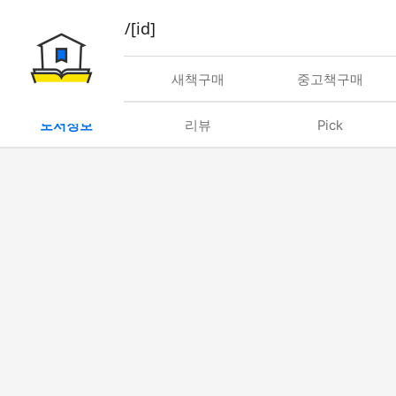
book/rent/[id]
대여
새책구매
중고책구매
도서정보
리뷰
Pick