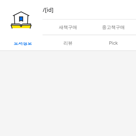
book/rent/[id]
대여
새책구매
중고책구매
도서정보
리뷰
Pick