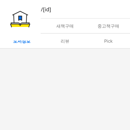
book/rent/[id]
대여
새책구매
중고책구매
도서정보
리뷰
Pick