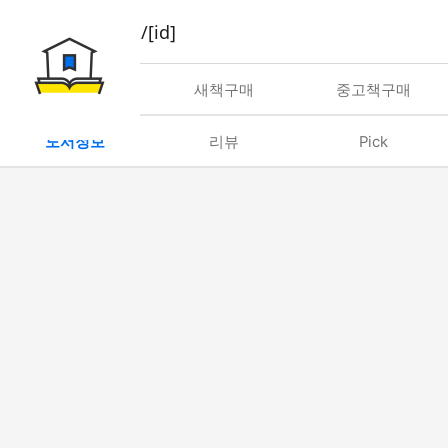
book/rent/[id]
대여
새책구매
중고책구매
도서정보
리뷰
Pick