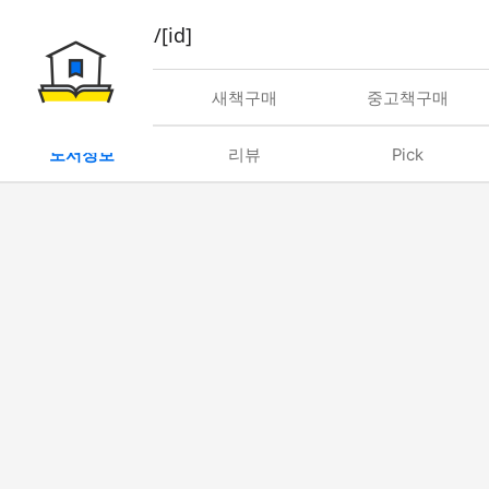
book/rent/[id]
대여
새책구매
중고책구매
도서정보
리뷰
Pick