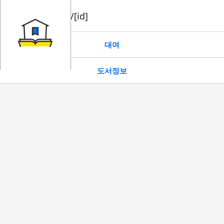
book/rent/[id]
대여
도서정보