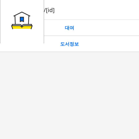
book/rent/[id]
대여
도서정보