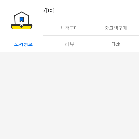
book/rent/[id]
대여
새책구매
중고책구매
도서정보
리뷰
Pick