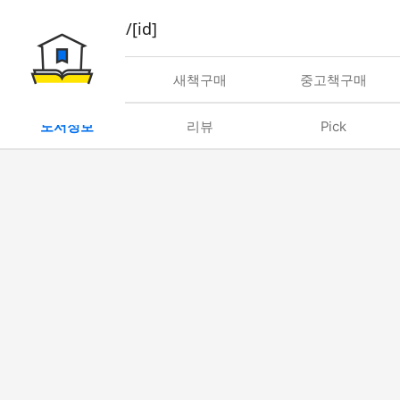
book/rent/[id]
대여
새책구매
중고책구매
도서정보
리뷰
Pick