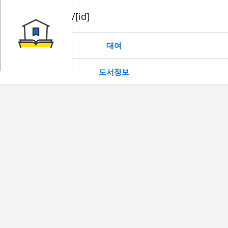
book/rent/[id]
대여
도서정보