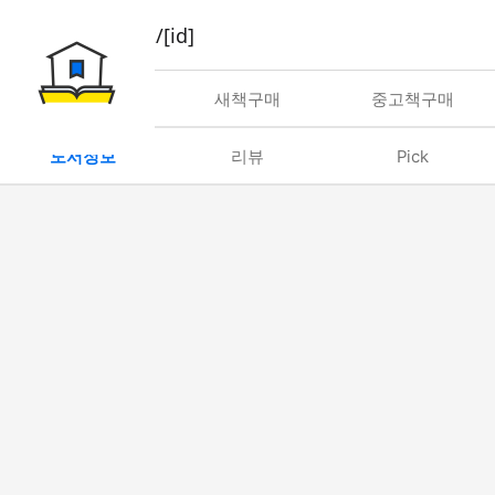
book/rent/[id]
대여
새책구매
중고책구매
도서정보
리뷰
Pick