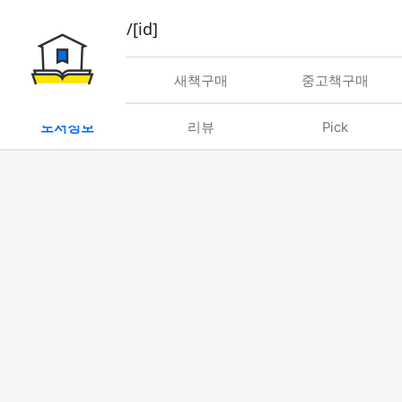
book/rent/[id]
대여
새책구매
중고책구매
도서정보
리뷰
Pick