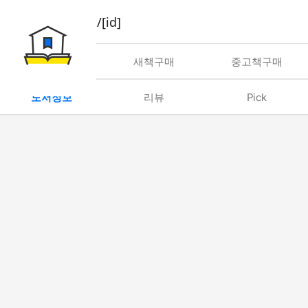
book/rent/[id]
대여
새책구매
중고책구매
도서정보
리뷰
Pick