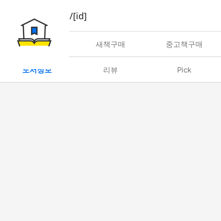
book/rent/[id]
대여
새책구매
중고책구매
도서정보
리뷰
Pick