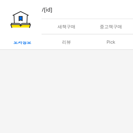
book/rent/[id]
대여
새책구매
중고책구매
도서정보
리뷰
Pick