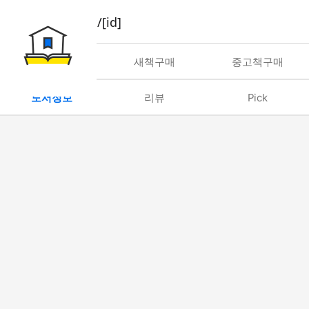
book/rent/[id]
대여
새책구매
중고책구매
도서정보
리뷰
Pick