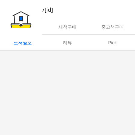
book/rent/[id]
대여
새책구매
중고책구매
도서정보
리뷰
Pick