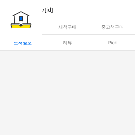
book/rent/[id]
대여
새책구매
중고책구매
도서정보
리뷰
Pick