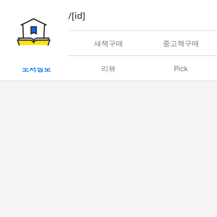
book/rent/[id]
대여
새책구매
중고책구매
도서정보
리뷰
Pick