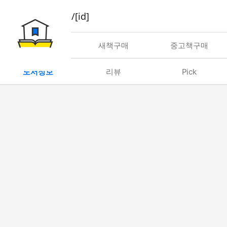
book/rent/[id]
대여
새책구매
중고책구매
도서정보
리뷰
Pick